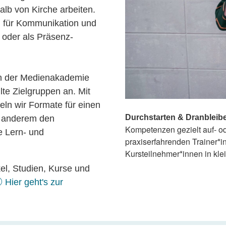
alb von Kirche arbeiten.
m für Kommunikation und
- oder als Präsenz-
h der Medienakademie
te Zielgruppen an. Mit
eln wir Formate für einen
Durchstarten & Dranbleib
r anderem den
Kompetenzen gezielt auf- o
e Lern- und
praxiserfahrenden Trainer*i
Kursteilnehmer*innen in kl
kel, Studien, Kurse und
Hier geht's zur