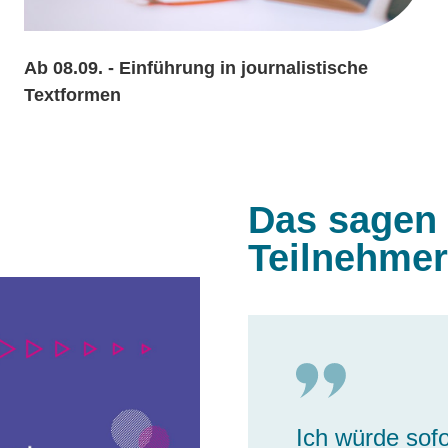
Ab 08.09. - Einführung in journalistische
Textformen
Das sagen
Teilnehmer
Ich würde sofo
Ich kenne die
Ich bilde mich
Wenn man mehr
Exzellente Ref