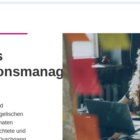
s
onsmanagement
nd
gelischen
naten
ichtete und
 Durchgang