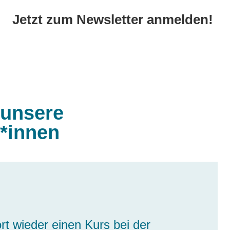
Jetzt zum Newsletter anmelden!
 unsere
*innen
rt wieder einen Kurs bei der
 Evangelische Medienakademie
 regelmäßig fort und stoße dabei
ere Tage in eine Fortbildung
erent*innen, interessante, aktuelle