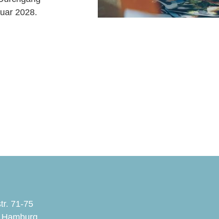
uar 2028.
r. 71-75
 Hamburg